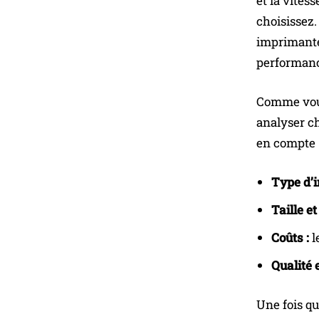
et la vites
choisissez.
imprimante
performance
Comme vous
analyser ch
en compte 
Type d’
Taille et
Coûts :
l
Qualité 
Une fois q