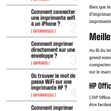
Bien que le
Comment connecter
d’imprimant
une imprimante wifi
imprimante
à un iPhone ?
INFORMATIQUE
Meill
Comment imprimer
directement sur une
Au fil du t
enveloppe ?
grand essor
IMPRIMER
compactes o
sur le marc
Où trouver le mot de
passe WiFi sur une
HP Offi
imprimante HP ?
INFORMATIQUE
L’HP Office
être facile
Comment imprimer