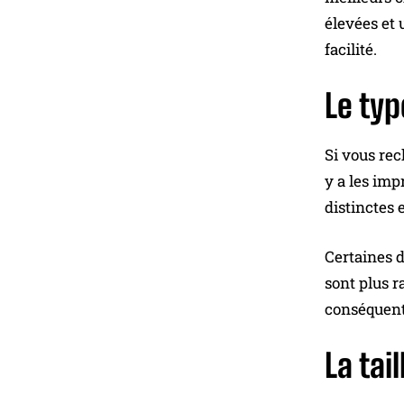
élevées et 
facilité.
Le ty
Si vous re
y a les imp
distinctes 
Certaines d
sont plus r
conséquent,
La tail