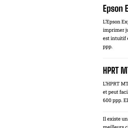
Epson 
L’Epson Ex
imprimer j
est intuiti
ppp.
HPRT M
L’HPRT MT8
et peut fac
600 ppp. El
Il existe u
meilleurs c