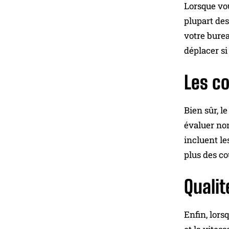
Lorsque vou
plupart des
votre burea
déplacer si
Les c
Bien sûr, 
évaluer non
incluent le
plus des co
Qualit
Enfin, lor