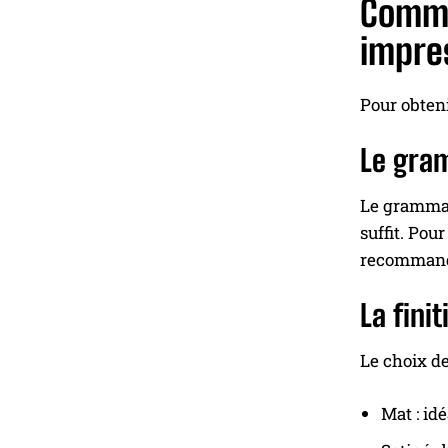
Commen
impre
Pour obteni
Le gram
Le grammage
suffit. Pou
recomman
La fini
Le choix de
Mat : id