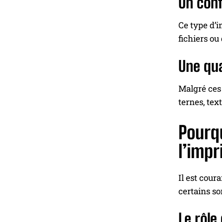
Un conf
Ce type d’i
fichiers ou
Une qu
Malgré ces 
ternes, te
Pourq
l’imp
Il est cour
certains so
Le rôle